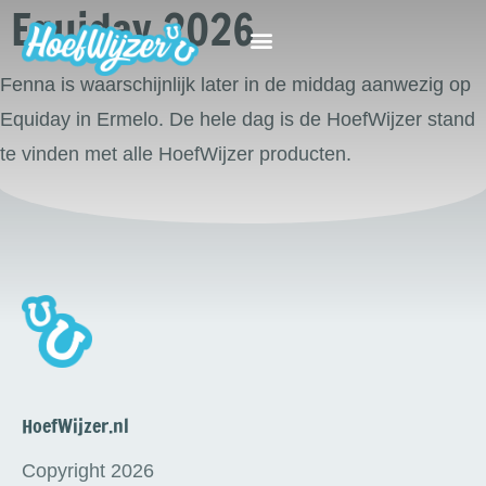
Equiday 2026
Fenna is waarschijnlijk later in de middag aanwezig op
Equiday in Ermelo. De hele dag is de HoefWijzer stand
te vinden met alle HoefWijzer producten.
HoefWijzer.nl
Copyright 2026